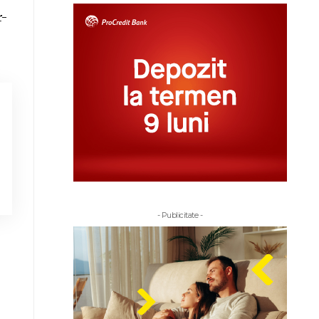
r-
- Publicitate -