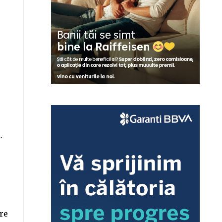
.
are