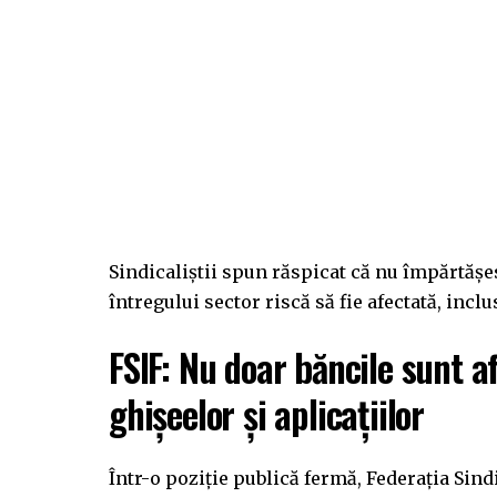
Sindicaliștii spun răspicat că nu împărtășes
întregului sector riscă să fie afectată, incl
FSIF: Nu doar băncile sunt af
ghișeelor și aplicațiilor
Într-o poziție publică fermă, Federația Sin