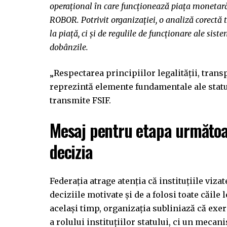
operațional în care funcționează piața monetară
ROBOR. Potrivit organizației, o analiză corectă 
la piață, ci și de regulile de funcționare ale sis
dobânzile.
„Respectarea principiilor legalității, transp
reprezintă elemente fundamentale ale statul
transmite FSIF.
Mesaj pentru etapa următoar
decizia
Federația atrage atenția că instituțiile viza
deciziile motivate și de a folosi toate căile
același timp, organizația subliniază că exe
a rolului instituțiilor statului, ci un mecan