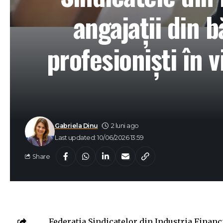
angajații din 
profesioniști în 
Gabriela Dinu
2 luni ago
Last updated: 10/06/2026 13:59
Share
Federația Sindicatelor din Industria Financi