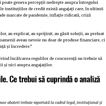
i poate genera percepții nedrepte asupra întregului
e instituțiilor de credit există angajați care, în ultimii
oade marcate de pandemie, inflație ridicată, criză
lor, au explicat, au sprijinit, au găsit soluții, au preluat
d oamenii aveau nevoie nu doar de produse financiare, ci
nță și încredere.”
ivind încălcarea regulilor de concurență nu trebuie să
i și nici asupra angajaților.
le. Ce trebui să cuprindă o analiză
se abateri trebuie raportată la cadrul legal, instituțional și