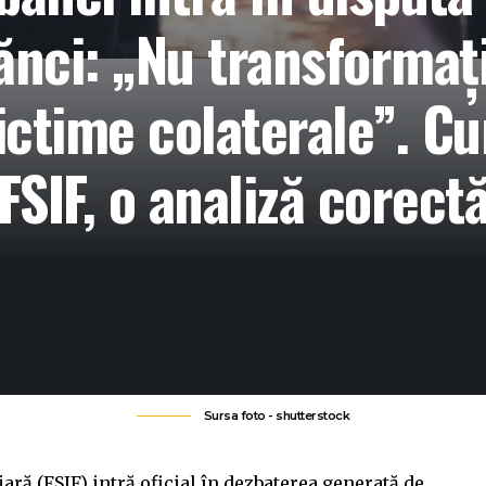
bănci: „Nu transformați
victime colaterale”. Cu
FSIF, o analiză corect
Sursa foto - shutterstock
ară (FSIF) intră oficial în dezbaterea generată de