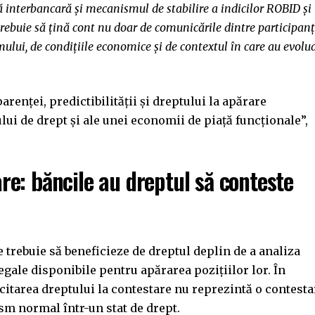
 interbancară și mecanismul de stabilire a indicilor ROBID și
trebuie să țină cont nu doar de comunicările dintre participanț
temului, de condițiile economice și de contextul în care au evolu
arenței, predictibilității și dreptului la apărare
ui de drept și ale unei economii de piață funcționale”,
e: băncile au dreptul să conteste
te trebuie să beneficieze de dreptul deplin de a analiza
 legale disponibile pentru apărarea pozițiilor lor. În
rcitarea dreptului la contestare nu reprezintă o contesta
ism normal într-un stat de drept.