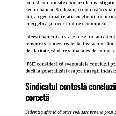
au fost comunicate concluziile investigație
sector bancar. Sindicaliștii spun că în spatel
ani, au gestionat relația cu clienții în peri
energetică și incertitudine economică.
„Acești oameni au stat zi de zi în fața clienți
tensiuni și temeri reale. Au fost acolo cân
de claritate, răbdare și mai ales de compete
FSIF consideră că eventualele concluzii pr
ducă la generalizări asupra întregii industri
Sindicatul contestă concluzii
corectă
Federația afirmă că orice evaluare privind presupu