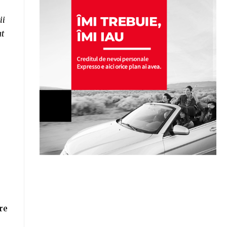
ii
at
re