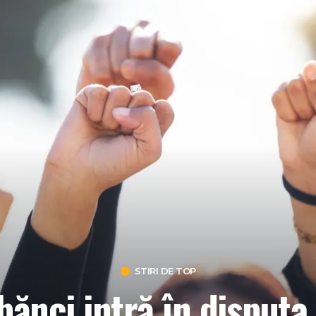
STIRI DE TOP
 bănci intră în disput