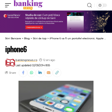
Stiri Bancare
>
Blog
>
Stiri de top
>
iPhone 6 va fi un portofel electronic. Apple a semnat acorduri cu banci, Visa si MasterCard
iphone6
bankingnews.ro
12 ani ago
Last updated: 02/09/2014 8:06
Share