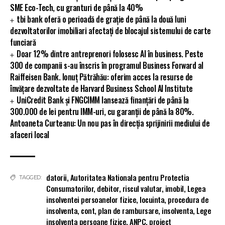
SME Eco-Tech, cu granturi de până la 40%
tbi bank oferă o perioadă de grație de până la două luni
dezvoltatorilor imobiliari afectați de blocajul sistemului de carte
funciară
Doar 12% dintre antreprenori folosesc AI în business. Peste
300 de companii s-au înscris în programul Business Forward al
Raiffeisen Bank. Ionuț Pătrăhău: oferim acces la resurse de
învățare dezvoltate de Harvard Business School AI Institute
UniCredit Bank și FNGCIMM lansează finanțări de până la
300.000 de lei pentru IMM-uri, cu garanții de până la 80%.
Antoaneta Curteanu: Un nou pas în direcția sprijinirii mediului de
afaceri local
datorii
,
Autoritatea Nationala pentru Protectia
TAGGED:
Consumatorilor
,
debitor
,
riscul valutar
,
imobil
,
Legea
insolventei persoanelor fizice
,
locuinta
,
procedura de
insolventa
,
cont
,
plan de rambursare
,
insolventa
,
Lege
insolventa persoane fizice
,
ANPC
,
proiect