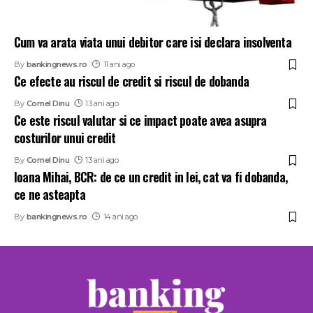
Cum va arata viata unui debitor care isi declara insolventa
By
bankingnews.ro
11 ani ago
Ce efecte au riscul de credit si riscul de dobanda
By
Cornel Dinu
13 ani ago
Ce este riscul valutar si ce impact poate avea asupra
costurilor unui credit
By
Cornel Dinu
13 ani ago
Ioana Mihai, BCR: de ce un credit in lei, cat va fi dobanda,
ce ne asteapta
By
bankingnews.ro
14 ani ago