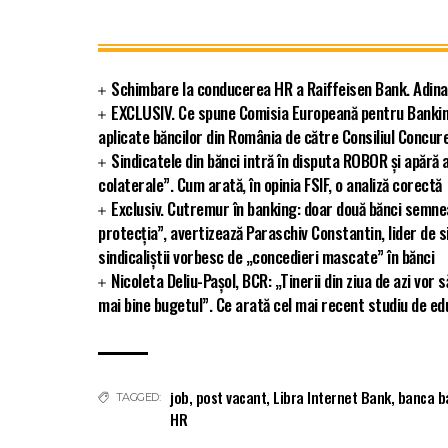
Schimbare la conducerea HR a Raiffeisen Bank. Adina V
EXCLUSIV. Ce spune Comisia Europeană pentru Bankin
aplicate băncilor din România de către Consiliul Concur
Sindicatele din bănci intră în disputa ROBOR și apără a
colaterale”. Cum arată, în opinia FSIF, o analiză corectă
Exclusiv. Cutremur în banking: doar două bănci semne
protecția”, avertizează Paraschiv Constantin, lider de si
sindicaliștii vorbesc de „concedieri mascate” în bănci
Nicoleta Deliu-Pașol, BCR: „Tinerii din ziua de azi vor
mai bine bugetul”. Ce arată cel mai recent studiu de ed
job
,
post vacant
,
Libra Internet Bank
,
banca b
TAGGED:
HR