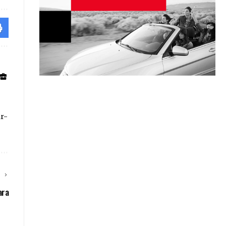
ar-
E
ara