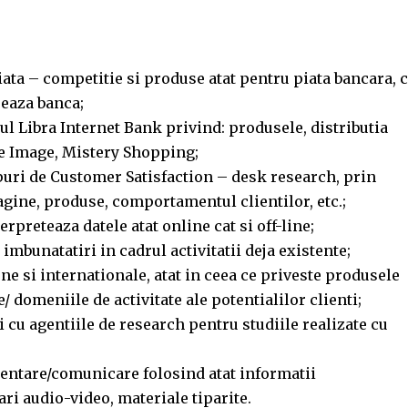
piata – competitie si produse atat pentru piata bancara, c
seaza banca;
iul Libra Internet Bank privind: produsele, distributia
te Image, Mistery Shopping;
puri de Customer Satisfaction – desk research, prin
agine, produse, comportamentul clientilor, etc.;
rpreteaza datele atat online cat si off-line;
mbunatatiri in cadrul activitatii deja existente;
rne si internationale, atat in ceea ce priveste produsele
e/ domeniile de activitate ale potentialilor clienti;
ei cu agentiile de research pentru studiile realizate cu
zentare/comunicare folosind atat informatii
ari audio-video, materiale tiparite.