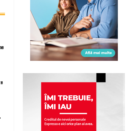
ime
ze
,