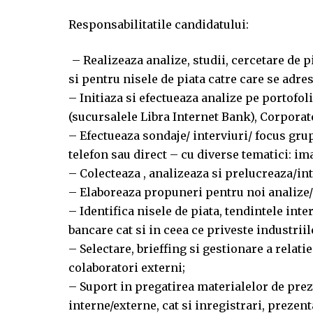
Responsabilitatile candidatului:
– Realizeaza analize, studii, cercetare de 
si pentru nisele de piata catre care se adre
– Initiaza si efectueaza analize pe portofol
(sucursalele Libra Internet Bank), Corpora
– Efectueaza sondaje/ interviuri/ focus gru
telefon sau direct – cu diverse tematici: im
– Colecteaza , analizeaza si prelucreaza/inte
– Elaboreaza propuneri pentru noi analize/ i
– Identifica nisele de piata, tendintele inte
bancare cat si in ceea ce priveste industriil
– Selectare, brieffing si gestionare a relati
colaboratori externi;
– Suport in pregatirea materialelor de pre
interne/externe, cat si inregistrari, prezent