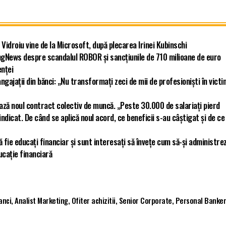
idroiu vine de la Microsoft, după plecarea Irinei Kubinschi
gNews despre scandalul ROBOR și sancțiunile de 710 milioane de euro
enței
ngajații din bănci: „Nu transformați zeci de mii de profesioniști în vict
ază noul contract colectiv de muncă. „Peste 30.000 de salariați pierd
ndicat. De când se aplică noul acord, ce beneficii s-au câștigat și de ce
 să fie educați financiar și sunt interesați să învețe cum să-și administre
ucație financiară
anci
,
Analist Marketing
,
Ofiter achizitii
,
Senior Corporate
,
Personal Banker