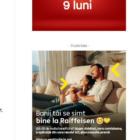
- Publicitate -
e;