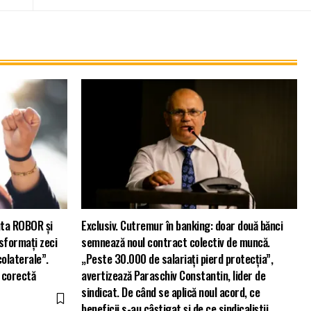
puta ROBOR și
Exclusiv. Cutremur în banking: doar două bănci
nsformați zeci
semnează noul contract colectiv de muncă.
colaterale”.
„Peste 30.000 de salariați pierd protecția”,
ă corectă
avertizează Paraschiv Constantin, lider de
sindicat. De când se aplică noul acord, ce
beneficii s-au câștigat și de ce sindicaliștii