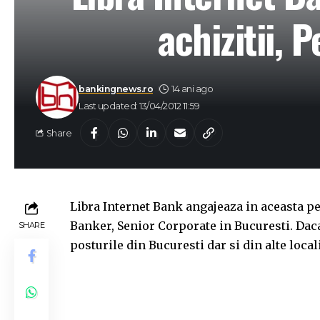
achizitii, 
bankingnews.ro
14 ani ago
Last updated: 13/04/2012 11:59
Share
Libra Internet Bank angajeaza in aceasta pe
Banker, Senior Corporate in Bucuresti. Daca
SHARE
posturile din Bucuresti dar si din alte local