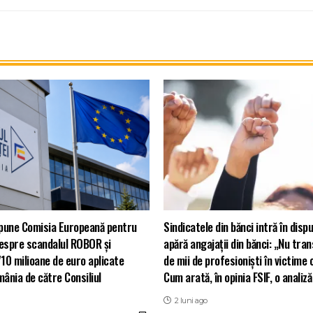
pune Comisia Europeană pentru
Sindicatele din bănci intră în dis
spre scandalul ROBOR și
apără angajații din bănci: „Nu tra
710 milioane de euro aplicate
de mii de profesioniști în victime 
mânia de către Consiliul
Cum arată, în opinia FSIF, o analiz
2 luni ago