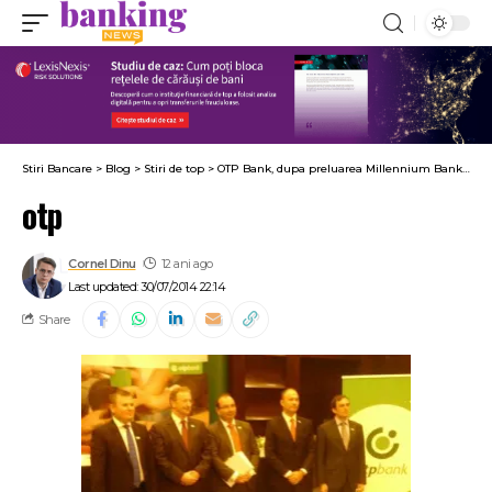
Stiri Bancare
>
Blog
>
Stiri de top
>
OTP Bank, dupa preluarea Millennium Bank: O sa incercam si alte achizitii
otp
Cornel Dinu
12 ani ago
Last updated: 30/07/2014 22:14
Share