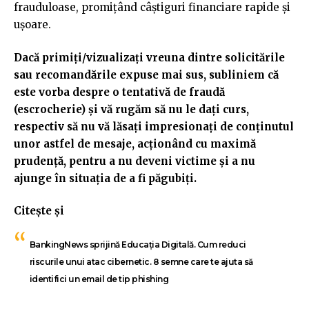
frauduloase, promițând câștiguri financiare rapide și
ușoare.
Dacă primiţi/vizualizaţi vreuna dintre solicitările
sau recomandările expuse mai sus, subliniem că
este vorba despre o tentativă de fraudă
(escrocherie) şi vă rugăm să nu le daţi curs,
respectiv să nu vă lăsați impresionați de conținutul
unor astfel de mesaje, acționând cu maximă
prudență, pentru a nu deveni victime și a nu
ajunge în situația de a fi păgubiți.
Citește și
BankingNews sprijină Educația Digitală. Cum reduci
riscurile unui atac cibernetic. 8 semne care te ajuta să
identifici un email de tip phishing