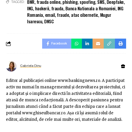
BNR
,
frauda online
,
phishing
,
spoofing
,
SMS
,
Deepfake
,
TAGGED:
ING
,
hackerii
,
frauda
,
Banca Nationala a Romaniei
,
ING
Romania
,
email
,
fraude
,
atac cibernetic
,
Mugur
Isarescu
,
DNSC
Facebook
Gabriela Dinu
Editor al publicaţiei online www.bankingnews.ro. A participat
activ nu numai în managementul şi dezvoltarea proiectului, ci
a adoptat şi o implicare directă în activitatea editorială, fiind
atrasă de munca redacţională. A descoperit pasiunea pentru
jurnalism atunci când a făcut parte din echipa care a lansat
portalul www.ghiseulbancar.ro. Așa că îşi asumă rolul de
editor, alcătuind, de cele mai multe ori, materiale de analiză.