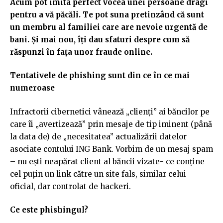
Acum pot imita perfect vocea unei persoane dragi
pentru a vă păcăli. Te pot suna pretinzând că sunt
un membru al familiei care are nevoie urgentă de
bani. Și mai nou, îți dau sfaturi despre cum să
răspunzi în fața unor fraude online.
Tentativele de phishing sunt din ce în ce mai
numeroase
Infractorii cibernetici vânează „clienți” ai băncilor pe
care îi „avertizează” prin mesaje de tip iminent (până
la data de) de „necesitatea” actualizării datelor
asociate contului ING Bank. Vorbim de un mesaj spam
– nu ești neapărat client al băncii vizate- ce conține
cel puțin un link către un site fals, similar celui
oficial, dar controlat de hackeri.
Ce este phishingul?