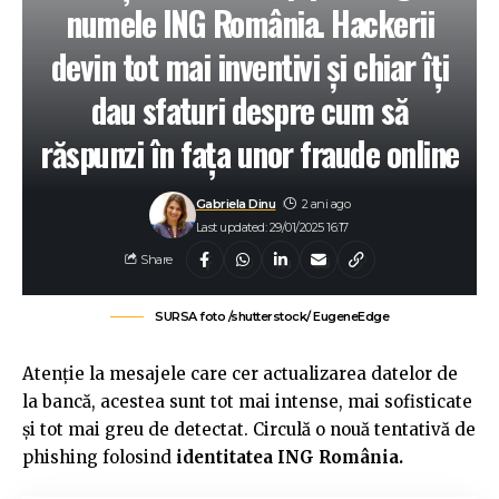
numele ING România. Hackerii
devin tot mai inventivi și chiar îți
dau sfaturi despre cum să
răspunzi în fața unor fraude online
Gabriela Dinu
2 ani ago
Last updated: 29/01/2025 16:17
Share
SURSA foto /shutterstock/ EugeneEdge
Atenție la mesajele care cer actualizarea datelor de
la bancă, acestea sunt tot mai intense, mai sofisticate
și tot mai greu de detectat. Circulă o nouă tentativă de
phishing folosind
identitatea ING România.