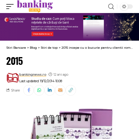
Stiri Bancare
>
Blog
>
Stiri de top
>
2015 incepe cu o bucurie pentru clientii romani: rate mai mici la creditele in lei
2015
bankingnews.ro
12 ani ago
Last updated: 19/12/2014 10:08
Share