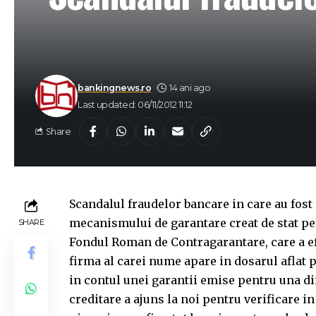
bankingnews.ro
14 ani ago
Last updated: 06/11/2012 11:12
Share
Scandalul fraudelor bancare in care au fost i
mecanismului de garantare creat de stat pen
SHARE
Fondul Roman de Contragarantare, care a efe
firma al carei nume apare in dosarul aflat 
in contul unei garantii emise pentru una di
creditare a ajuns la noi pentru verificare i