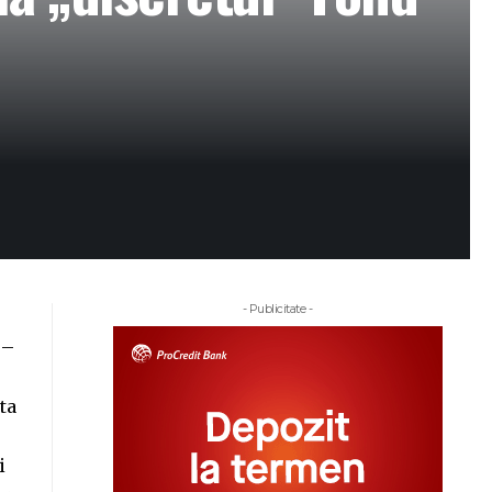
- Publicitate -
 –
ta
i