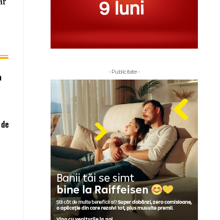
ar
- Publicitate -
a
 de