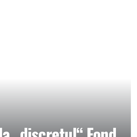
la „discretul“ Fond