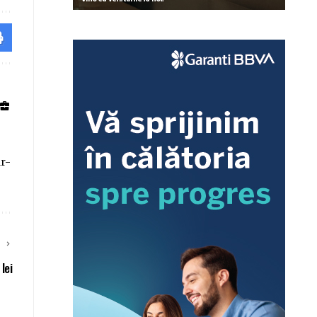
ar-
E
lei