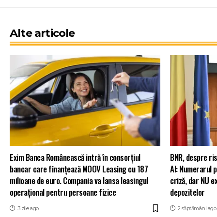
Alte articole
Exim Banca Românească intră în consorțiul
BNR, despre ris
bancar care finanțează MOOV Leasing cu 187
AI: Numerarul po
milioane de euro. Compania va lansa leasingul
criză, dar NU e
operațional pentru persoane fizice
depozitelor
3 zile ago
2 săptămâni ago