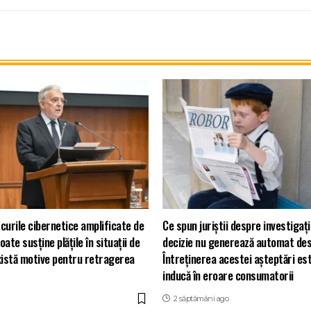
curile cibernetice amplificate de
Ce spun juriștii despre investiga
ate susține plățile în situații de
decizie nu generează automat des
xistă motive pentru retragerea
Întreținerea acestei așteptări es
inducă în eroare consumatorii
2 săptămâni ago