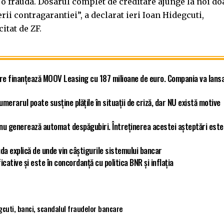
 o frauda. Dosarul complet de creditare ajunge la noi do
rii contragarantiei”, a declarat ieri Ioan Hidegcuti,
itat de ZF.
re finanțează MOOV Leasing cu 187 milioane de euro. Compania va lans
umerarul poate susține plățile în situații de criză, dar NU există motive
e nu generează automat despăgubiri. Întreținerea acestei așteptări este
da explică de unde vin câștigurile sistemului bancar
cative și este în concordanță cu politica BNR și inflația
gcuti
,
banci
,
scandalul fraudelor bancare