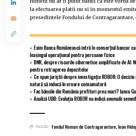
nimeni nu ar fi putut banui ca este vorba de
la efectuarea platii nu si in momentul emite
presedintele Fondului de Contragarantare, c
Exim Banca Românească intră în consorțiul bancar ca
leasingul operațional pentru persoane fizice
BNR, despre riscurile cibernetice amplificate de AI: N
pentru retragerea depozitelor
Ce spun juriștii despre investigația ROBOR: O decizi
natură să inducă în eroare consumatorii
Fac băncile din România profituri prea mari? Iancu Gu
Analiză UBB: Evoluția ROBOR nu indică anomalii semnifi
Fondul Roman de Contragarantare
,
Ioan Hide
TAGGED: