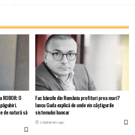
ția ROBOR: O
Fac băncile din România profituri prea mari?
păgubiri.
Iancu Guda explică de unde vin câștigurile
te de natură să
sistemului bancar
2 săptămâni ago