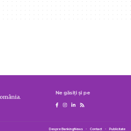
Ne găsiți și pe
România.
Despre BankingNews
Contact
Publicitate