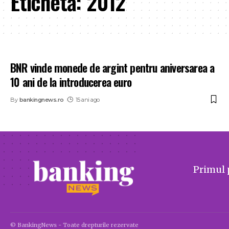
Etichetă:
2012
BNR vinde monede de argint pentru aniversarea a
10 ani de la introducerea euro
By
bankingnews.ro
15 ani ago
Primul 
© BankingNews - Toate drepturile rezervate