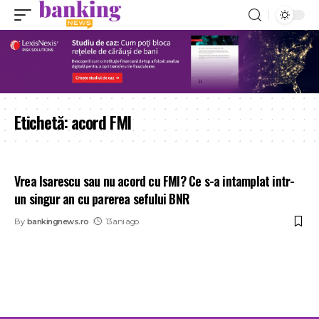
Etichetă:
acord FMI
Vrea Isarescu sau nu acord cu FMI? Ce s-a intamplat intr-
un singur an cu parerea sefului BNR
By
bankingnews.ro
13 ani ago