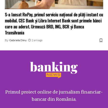
S-a lansat RoPay, primul serviciu național de plăți instant cu
mobilul. CEC Bank și Libra Internet Bank sunt primele bănci
care au aderat. Urmează BRD, ING, BCR și Banca
Transilvania
By
Gabriela Dinu
2 ani ago
Primul proiect online de jurnalism financiar-
bancar din România.