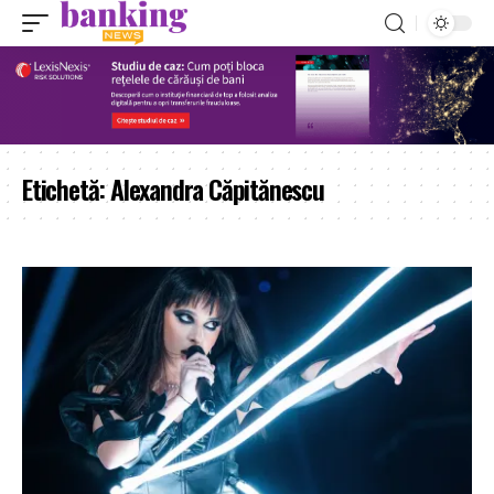
Etichetă:
Alexandra Căpitănescu