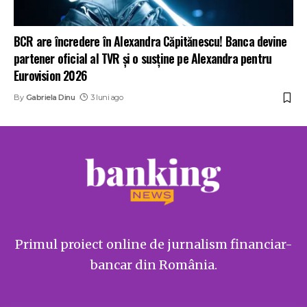
BCR are încredere în Alexandra Căpitănescu! Banca devine
partener oficial al TVR și o susține pe Alexandra pentru
Eurovision 2026
By
Gabriela Dinu
3 luni ago
Primul proiect online de jurnalism financiar-
bancar din România.