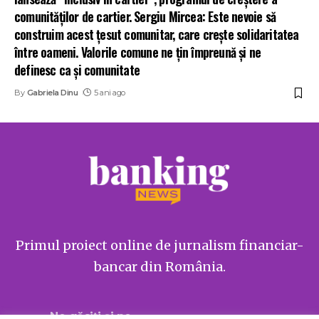
comunităților de cartier. Sergiu Mircea: Este nevoie să
construim acest ţesut comunitar, care creşte solidaritatea
între oameni. Valorile comune ne ţin împreună şi ne
definesc ca şi comunitate
By
Gabriela Dinu
5 ani ago
Primul proiect online de jurnalism financiar-
bancar din România.
Ne găsiți și pe