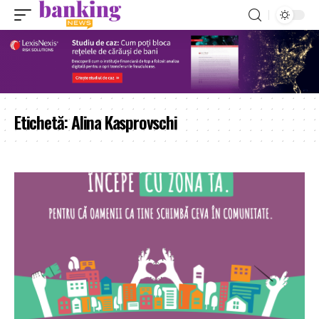
Etichetă:
Alina Kasprovschi