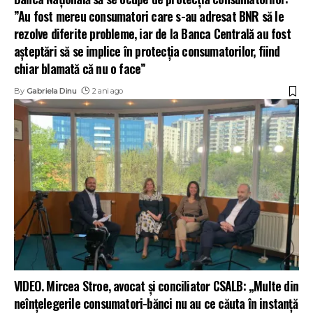
”Au fost mereu consumatori care s-au adresat BNR să le
rezolve diferite probleme, iar de la Banca Centrală au fost
așteptări să se implice în protecția consumatorilor, fiind
chiar blamată că nu o face”
By
Gabriela Dinu
2 ani ago
VIDEO. Mircea Stroe, avocat și conciliator CSALB: „Multe din
neînțelegerile consumatori-bănci nu au ce căuta în instanță