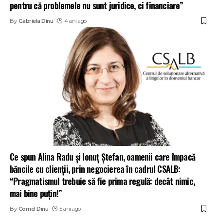
pentru că problemele nu sunt juridice, ci financiare”
By
Gabriela Dinu
4 ani ago
Ce spun Alina Radu și Ionuț Ștefan, oamenii care împacă
băncile cu clienții, prin negocierea în cadrul CSALB:
“Pragmatismul trebuie să fie prima regulă: decât nimic,
mai bine puțin!”
By
Cornel Dinu
5 ani ago