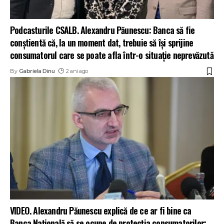
Podcasturile CSALB. Alexandru Păunescu: Banca să fie
conștientă că, la un moment dat, trebuie să își sprijine
consumatorul care se poate afla într-o situație neprevăzută
By
Gabriela Dinu
2 ani ago
VIDEO. Alexandru Păunescu explică de ce ar fi bine ca
Banca Națională să se ocupe de protecția consumatorilor: