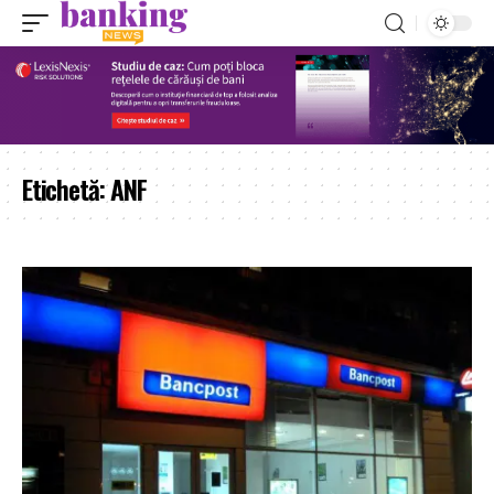
Etichetă:
ANF