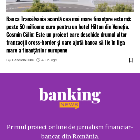
Banca Transilvania acordă cea mai mare finanțare externă:
peste 50 milioane euro pentru un hotel Hilton din Veneția.
Cosmin Călin: Este un proiect care deschide drumul altor
tranzacții cross-border și care ajută banca să fie în liga
mare a finanțărilor europene
By
Gabriela Dinu
4 luni ago
Primul proiect online de jurnalism financiar-
bancar din România.