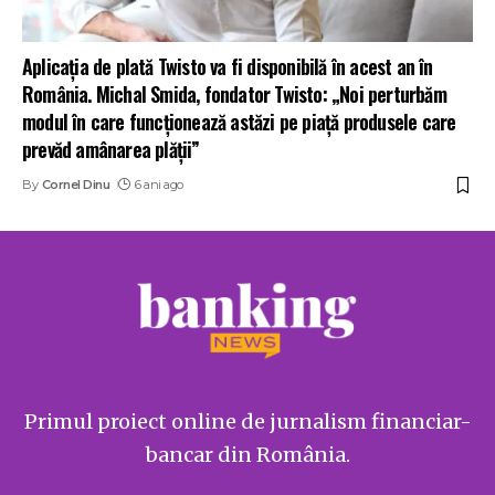
Aplicația de plată Twisto va fi disponibilă în acest an în
România. Michal Smida, fondator Twisto: „Noi perturbăm
modul în care funcționează astăzi pe piață produsele care
prevăd amânarea plății”
By
Cornel Dinu
6 ani ago
Primul proiect online de jurnalism financiar-
bancar din România.