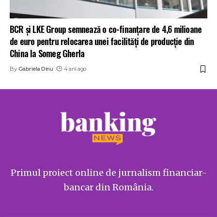
BCR și LKE Group semnează o co-finanțare de 4,6 milioane
de euro pentru relocarea unei facilități de producție din
China la Someg Gherla
By
Gabriela Dinu
4 ani ago
Primul proiect online de jurnalism financiar-
bancar din România.