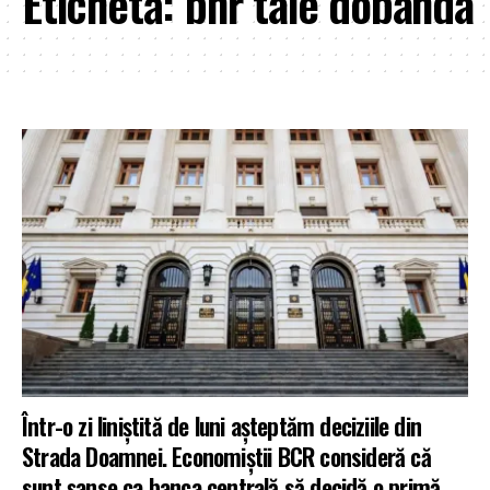
Etichetă:
bnr taie dobanda
Într-o zi liniștită de luni așteptăm deciziile din
Strada Doamnei. Economiștii BCR consideră că
sunt șanse ca banca centrală să decidă o primă