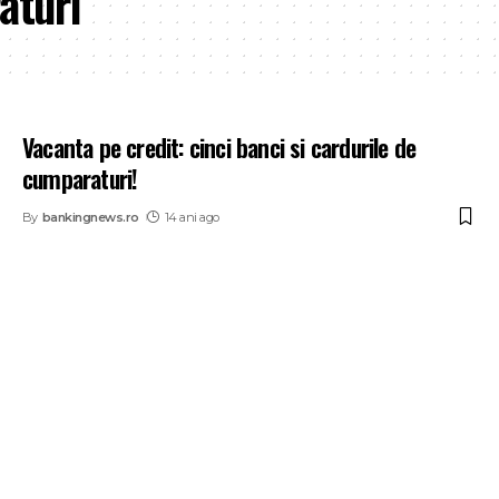
aturi
Vacanta pe credit: cinci banci si cardurile de
cumparaturi!
By
bankingnews.ro
14 ani ago