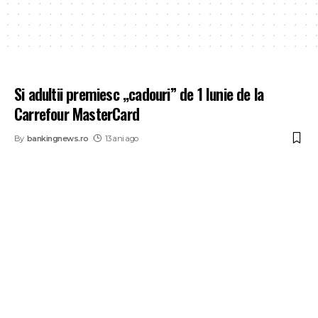
Si adultii premiesc „cadouri” de 1 Iunie de la
Carrefour MasterCard
By
bankingnews.ro
13 ani ago