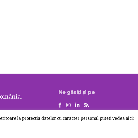
Ne găsiți și pe
România.
ritoare la protectia datelor cu caracter personal puteti vedea aici:
Despre BankingNews
Contact
Publicitate