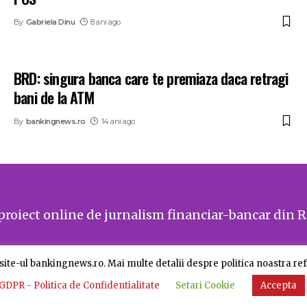
By
Gabriela Dinu
8 ani ago
BRD: singura banca care te premiaza daca retragi
bani de la ATM
By
bankingnews.ro
14 ani ago
proiect online de jurnalism financiar-bancar din 
ite-ul bankingnews.ro. Mai multe detalii despre politica noastra refe
GDPR - Politica de Confidentialitate
Setari Cookie
Accepta