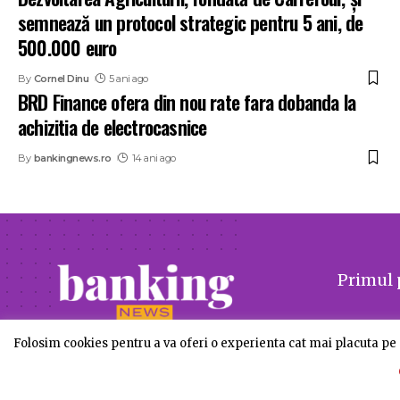
semnează un protocol strategic pentru 5 ani, de
500.000 euro
By
Cornel Dinu
5 ani ago
BRD Finance ofera din nou rate fara dobanda la
achizitia de electrocasnice
By
bankingnews.ro
14 ani ago
Primul 
Folosim cookies pentru a va oferi o experienta cat mai placuta pe s
© BankingNews - Toate drepturile rezervate