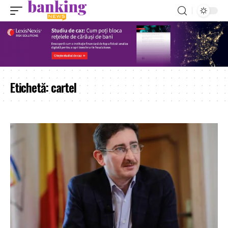
Etichetă:
cartel