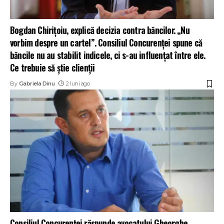
Bogdan Chirițoiu, explică decizia contra băncilor. „Nu
vorbim despre un cartel”. Consiliul Concurenței spune că
băncile nu au stabilit indicele, ci s-au influențat între ele.
Ce trebuie să știe clienții
By
Gabriela Dinu
2 luni ago
Consiliul Concurenței răspunde avocatului Gheorghe