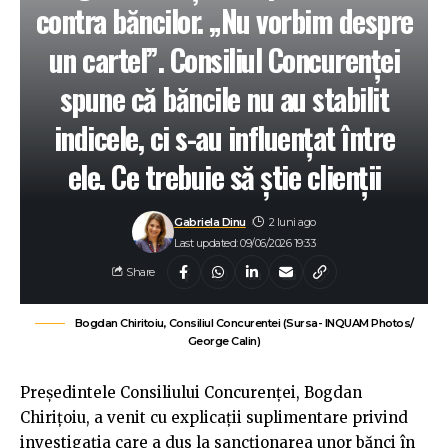
contra băncilor. „Nu vorbim despre
un cartel”. Consiliul Concurenței
spune că băncile nu au stabilit
indicele, ci s-au influențat între
ele. Ce trebuie să știe clienții
Gabriela Dinu
2 luni ago
Last updated: 09/06/2026 19:33
Share
Bogdan Chiritoiu, Consiliul Concurentei (Sursa- INQUAM Photos/
George Calin)
Președintele Consiliului Concurenței, Bogdan
Chirițoiu, a venit cu explicații suplimentare privind
investigația care a dus la sancționarea unor bănci în