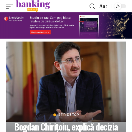
Aa
STIRI DE TOP
Bogdan Chirițoiu, explică decizia