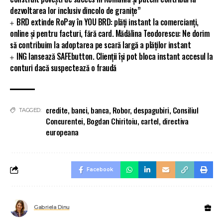
dezvoltarea lor inclusiv dincolo de granițe”
BRD extinde RoPay în YOU BRD: plăți instant la comercianți,
online și pentru facturi, fără card. Mădălina Teodorescu: Ne dorim
să contribuim la adoptarea pe scară largă a plăților instant
ING lansează SAFEbutton. Clienții își pot bloca instant accesul la
conturi dacă suspectează o fraudă
credite
,
banci
,
banca
,
Robor
,
despagubiri
,
Consiliul
TAGGED:
Concurentei
,
Bogdan Chiritoiu
,
cartel
,
directiva
europeana
Facebook
Gabriela Dinu