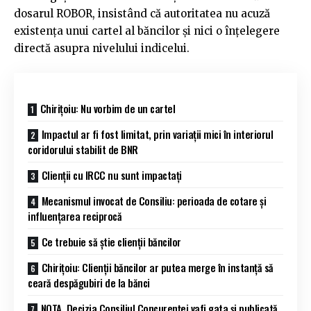
dosarul ROBOR, insistând că autoritatea nu acuză
existența unui cartel al băncilor și nici o înțelegere
directă asupra nivelului indicelui.
Chirițoiu: Nu vorbim de un cartel
Impactul ar fi fost limitat, prin variații mici în interiorul
coridorului stabilit de BNR
Clienții cu IRCC nu sunt impactați
Mecanismul invocat de Consiliu: perioada de cotare și
influențarea reciprocă
Ce trebuie să știe clienții băncilor
Chirițoiu: Clienții băncilor ar putea merge în instanță să
ceară despăgubiri de la bănci
NOTA. Decizia Consiliul Concurenței vafi gata și publicată