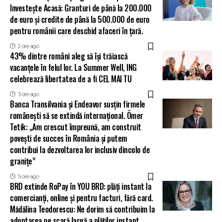
Investește Acasă: Granturi de până la 200.000
de euro și credite de până la 500.000 de euro
pentru românii care deschid afaceri în țară.
2 ore ago
43% dintre români aleg să își trăiască
vacanțele în felul lor. La Summer Well, ING
celebrează libertatea de a fi CEL MAI TU
3 ore ago
Banca Transilvania și Endeavor susțin firmele
românești să se extindă internațional. Ömer
Tetik: „Am crescut împreună, am construit
povești de succes în România și putem
contribui la dezvoltarea lor inclusiv dincolo de
granițe”
5 ore ago
BRD extinde RoPay în YOU BRD: plăți instant la
comercianți, online și pentru facturi, fără card.
Mădălina Teodorescu: Ne dorim să contribuim la
adoptarea pe scară largă a plăților instant