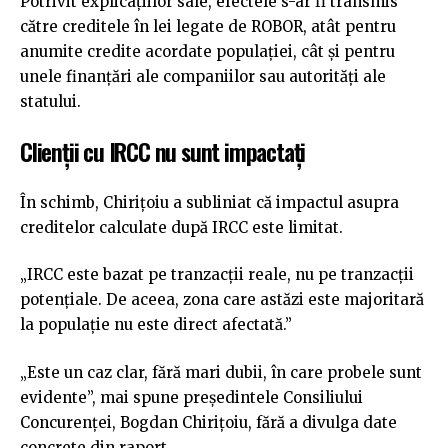
Potrivit explicațiilor sale, efectele s-ar fi transmis
către creditele în lei legate de ROBOR, atât pentru
anumite credite acordate populației, cât și pentru
unele finanțări ale companiilor sau autorități ale
statului.
Clienții cu IRCC nu sunt impactați
În schimb, Chirițoiu a subliniat că impactul asupra
creditelor calculate după IRCC este limitat.
„IRCC este bazat pe tranzacții reale, nu pe tranzacții
potențiale. De aceea, zona care astăzi este majoritară
la populație nu este direct afectată.”
„Este un caz clar, fără mari dubii, în care probele sunt
evidente”, mai spune președintele Consiliului
Concurenței, Bogdan Chirițoiu, fără a divulga date
concrete din raport.