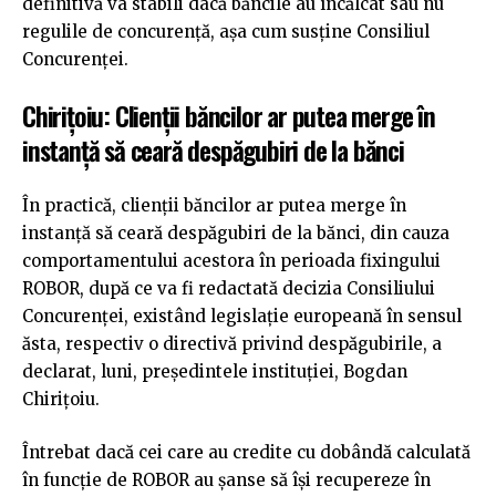
definitivă va stabili dacă băncile au încălcat sau nu
regulile de concurență, așa cum susține Consiliul
Concurenței.
Chirițoiu: Clienții băncilor ar putea merge în
instanță să ceară despăgubiri de la bănci
În practică, clienții băncilor ar putea merge în
instanță să ceară despăgubiri de la bănci, din cauza
comportamentului acestora în perioada fixingului
ROBOR, după ce va fi redactată decizia Consiliului
Concurenței, existând legislație europeană în sensul
ăsta, respectiv o directivă privind despăgubirile, a
declarat, luni, președintele instituției, Bogdan
Chirițoiu.
Întrebat dacă cei care au credite cu dobândă calculată
în funcție de ROBOR au șanse să își recupereze în