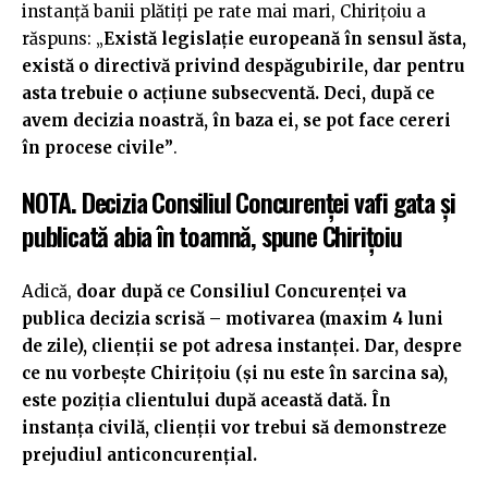
instanță banii plătiți pe rate mai mari, Chirițoiu a
răspuns: „
Există legislație europeană în sensul ăsta,
există o directivă privind despăgubirile, dar pentru
asta trebuie o acțiune subsecventă. Deci, după ce
avem decizia noastră, în baza ei, se pot face cereri
în procese civile”
.
NOTA. Decizia Consiliul Concurenței vafi gata și
publicată abia în toamnă, spune Chirițoiu
Adică,
doar după ce
Consiliul Concurenței
va
publica decizia scrisă – motivarea (maxim 4 luni
de zile), clienții se pot adresa instanței. Dar, despre
ce nu vorbește Chirițoiu (și nu este în sarcina sa),
este poziția clientului după această dată. În
instanța civilă, clienții vor trebui să demonstreze
prejudiul anticoncurențial.