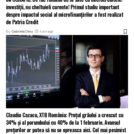
investiții, nu cheltuieli curente! Primul studiu important
despre impactul social al microfinanțărilor a fost realizat
de Patria Credit
By
Gabriela Dinu
4 ani ago
Claudiu Cazacu, XTB România: Prețul grâului a crescut cu
34% și al porumbului cu 40% de la 1 februarie. Avansul
prețurilor ar putea să nu se opreasca aici. Cel mai pesimist