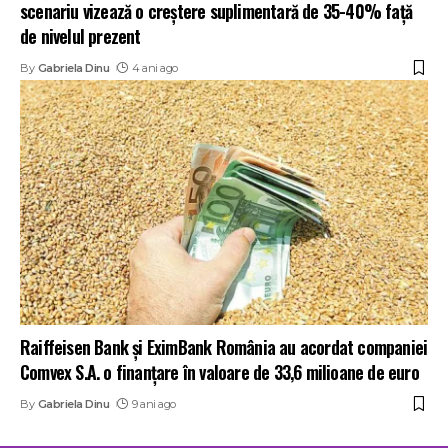
scenariu vizează o creștere suplimentară de 35-40% față
de nivelul prezent
By
Gabriela Dinu
4 ani ago
Raiffeisen Bank şi EximBank România au acordat companiei
Comvex S.A. o finanţare în valoare de 33,6 milioane de euro
By
Gabriela Dinu
9 ani ago