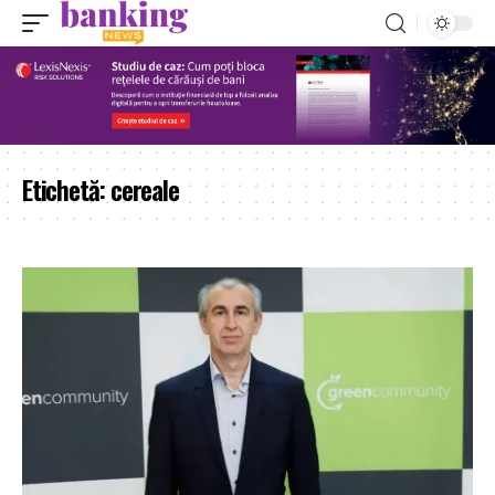
Etichetă:
cereale