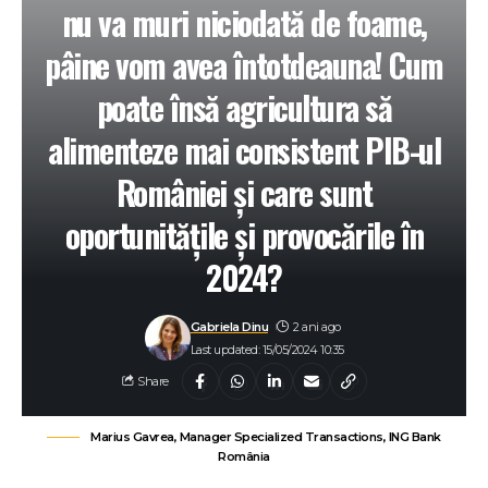
nu va muri niciodată de foame,
pâine vom avea întotdeauna! Cum
poate însă agricultura să
alimenteze mai consistent PIB-ul
României și care sunt
oportunitățile și provocările în
2024?
Gabriela Dinu
2 ani ago
Last updated: 15/05/2024 10:35
Share
Marius Gavrea, Manager Specialized Transactions, ING Bank
România