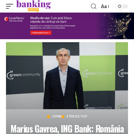
Aa
OPINII
STIRI DE TOP
Marius Gavrea, ING Bank: România