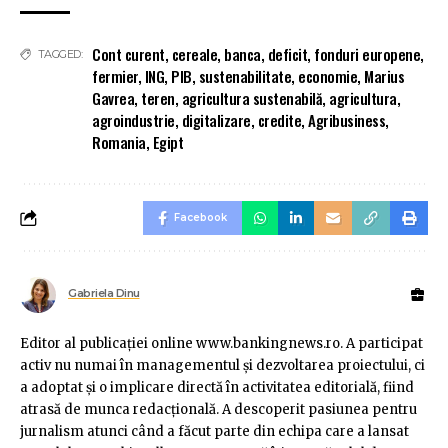
Cont curent
,
cereale
,
banca
,
deficit
,
fonduri europene
,
TAGGED:
fermier
,
ING
,
PIB
,
sustenabilitate
,
economie
,
Marius
Gavrea
,
teren
,
agricultura sustenabilă
,
agricultura
,
agroindustrie
,
digitalizare
,
credite
,
Agribusiness
,
Romania
,
Egipt
Facebook
Gabriela Dinu
Editor al publicaţiei online www.bankingnews.ro. A participat
activ nu numai în managementul şi dezvoltarea proiectului, ci
a adoptat şi o implicare directă în activitatea editorială, fiind
atrasă de munca redacţională. A descoperit pasiunea pentru
jurnalism atunci când a făcut parte din echipa care a lansat