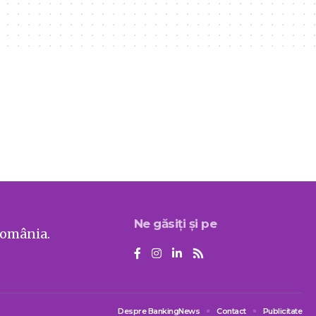
Ne găsiți și pe
România.
Despre BankingNews
Contact
Publicitate