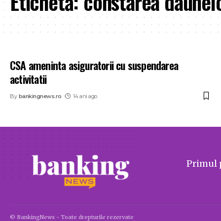
Etichetă:
constarea daunel
CSA ameninta asiguratorii cu suspendarea
activitatii
By
bankingnews.ro
14 ani ago
Primul 
© BankingNews - Toate drepturile rezervate