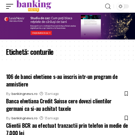
Etichetă:
conturile
106 de banci elvetiene s-au inscris intr-un program de
amnistiere
By
bankingnews.ro
13 ani ago
Banca elvetiana Credit Suisse cere dovezi clientilor
germani ca si-au achitat taxele
By
bankingnews.ro
13 ani ago
Clientii BCR au efectuat tranzactii prin telefon in medie de
7.000 lei