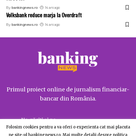
By
bankingnews.ro
14 ani ago
Volksbank reduce marja la Overdraft
By
bankingnews.ro
14 ani ago
Primul proiect online de jurnalism financiar-
bancar din România.
Ne găsiți și pe
Folosim cookies pentru a va oferi o experienta cat mai placuta
pe site-ul bankingnews.ro. Mai multe detalii despre politica