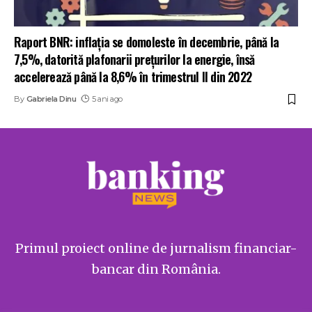
Raport BNR: inflația se domoleste în decembrie, până la
7,5%, datorită plafonarii prețurilor la energie, însă
accelerează până la 8,6% în trimestrul II din 2022
By
Gabriela Dinu
5 ani ago
Primul proiect online de jurnalism financiar-
bancar din România.