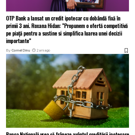
OTP Bank a lansat un credit ipotecar cu dobândă fixă în
primii 3 ani. Roxana Hidan: ”Propunem o ofertă competitivă
pe piață pentru a sustine si simplifica luarea unei decizii
importante”
By
Cornel Dinu
2 ani ago
Banca Națională vrea să frâneze avântul creditării ipotecare