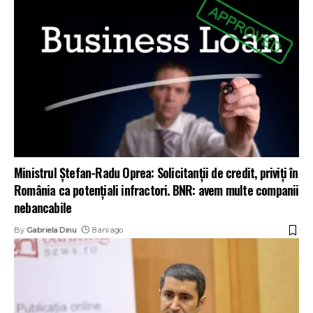
Ministrul Ştefan-Radu Oprea: Solicitanţii de credit, priviţi în
România ca potenţiali infractori. BNR: avem multe companii
nebancabile
By
Gabriela Dinu
8 ani ago