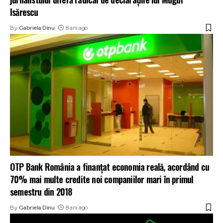
Isărescu
By
Gabriela Dinu
8 ani ago
OTP Bank România a finanţat economia reală, acordând cu
70% mai multe credite noi companiilor mari în primul
semestru din 2018
By
Gabriela Dinu
8 ani ago