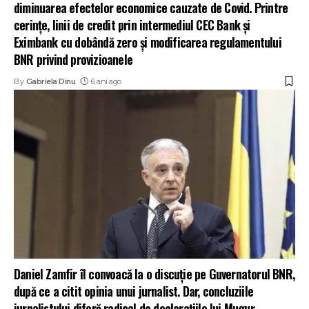
diminuarea efectelor economice cauzate de Covid. Printre
cerințe, linii de credit prin intermediul CEC Bank și
Eximbank cu dobândă zero și modificarea regulamentului
BNR privind provizioanele
By
Gabriela Dinu
6 ani ago
Daniel Zamfir îl convoacă la o discuție pe Guvernatorul BNR,
după ce a citit opinia unui jurnalist. Dar, concluziile
jurnalistului diferă radical de declarațiile lui Mugur