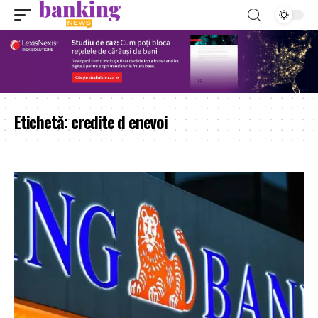
Etichetă:
credite d enevoi