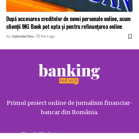
După accesarea creditelor de nevoi personale online, acum
clienții ING Bank pot opta și pentru refinanțarea online
By
Gabriela Dinu
8 ani ago
Primul proiect online de jurnalism financiar-
bancar din România.
Ne găsiți și pe