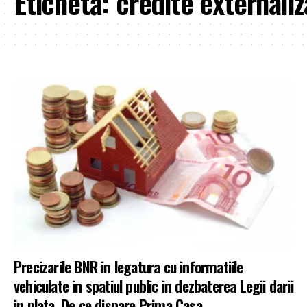
Etichetă:
credite externaliz
Precizarile BNR in legatura cu informatiile
vehiculate in spatiul public in dezbaterea Legii darii
in plata. De ce dispare Prima Casa