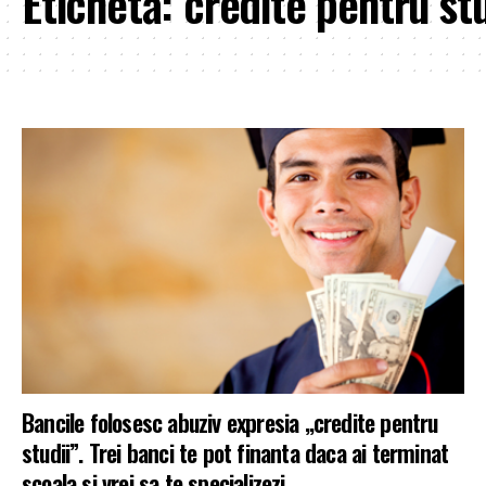
Etichetă:
credite pentru stu
Bancile folosesc abuziv expresia „credite pentru
studii”. Trei banci te pot finanta daca ai terminat
scoala si vrei sa te specializezi