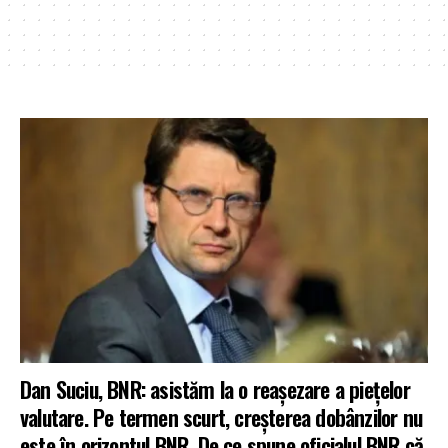
Dan Suciu, BNR: asistăm la o reașezare a piețelor
valutare. Pe termen scurt, creșterea dobânzilor nu
este în orizontul BNR. De ce spune oficialul BNR că