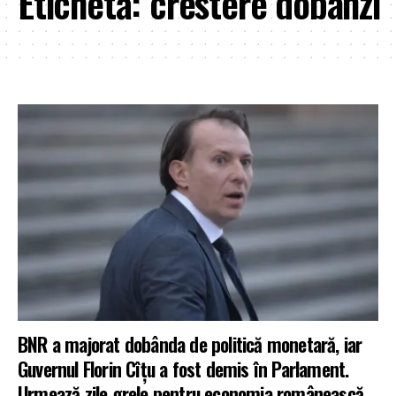
Etichetă:
crestere dobanzi
BNR a majorat dobânda de politică monetară, iar
Guvernul Florin Cîțu a fost demis în Parlament.
Urmează zile grele pentru economia românească