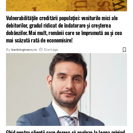
Vulnerabilitățile creditării populației: veniturile mici ale
debitorilor, gradul ridicat de îndatorare și creșterea
dobânzilor. Mai mult, românii care se împrumută au și cea
mai scăzută rată de economisire!
By
bankingnews.ro
10 ani ago
Ghid pentru clienții care doresc să apeleze la legea privind