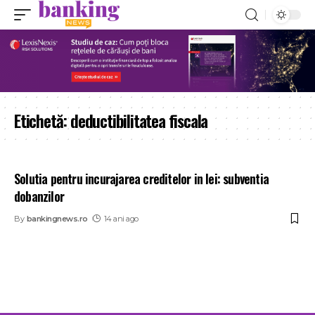
Etichetă:
deductibilitatea fiscala
Solutia pentru incurajarea creditelor in lei: subventia
dobanzilor
By
bankingnews.ro
14 ani ago