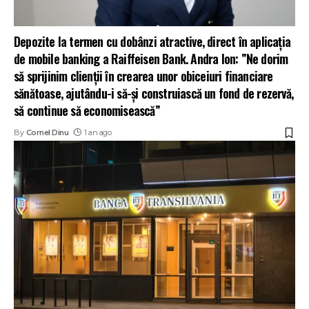
Depozite la termen cu dobânzi atractive, direct în aplicația
de mobile banking a Raiffeisen Bank. Andra Ion: ”Ne dorim
să sprijinim clienții în crearea unor obiceiuri financiare
sănătoase, ajutându-i să-și construiască un fond de rezervă,
să continue să economisească”
By
Cornel Dinu
1 an ago