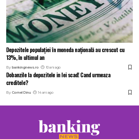
Depozitele populației în moneda națională au crescut cu
13%, în ultimul an
By
bankingnews.ro
10 ani ago
Dobanzile la depozitele in lei scad! Cand urmeaza
creditele?
By
Cornel Dinu
14 ani ago