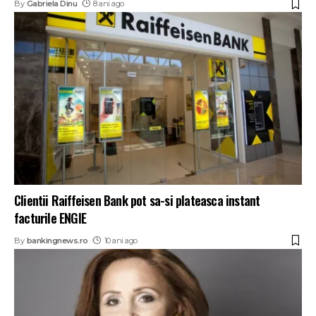
By
Gabriela Dinu
8 ani ago
Clientii Raiffeisen Bank pot sa-si plateasca instant
facturile ENGIE
By
bankingnews.ro
10 ani ago