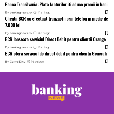
Banca Transilvania: Plata facturilor iti aduce premii in bani
By
bankingnews.ro
14 ani ago
Clientii BCR au efectuat tranzactii prin telefon in medie de
7.000 lei
By
bankingnews.ro
14 ani ago
BCR lanseaza serviciul Direct Debit pentru clientii Orange
By
bankingnews.ro
14 ani ago
BCR ofera serviciul de direct debit pentru clientii Generali
By
Cornel Dinu
14 ani ago