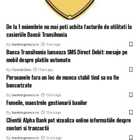
De la 1 noiembrie nu mai poti achita facturile de utilitati la
casieriile Bancii Transilvania
By
bankingnews.ro
11 ani ago
Banca Transilvania lanseaza SMS Direct Debit: mesaje pe
mobil despre platile automate
By
Cornel Dinu
13 ani ago
Persoanele fara un loc de munca stabil tind sa nu fie
bancarizate
By
bankingnews.ro
13 ani ago
Femeile, maestrele gestionarii banilor
By
bankingnews.ro
13 ani ago
Clientii Alpha Bank pot vizualiza online informatiile despre
conturi si tranzactii
By
bankingnews.ro
14 ani ago