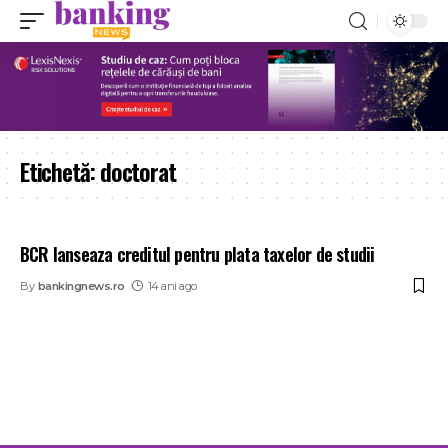
Etichetă:
doctorat
BCR lanseaza creditul pentru plata taxelor de studii
By
bankingnews.ro
14 ani ago