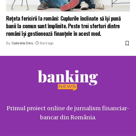
Reţeta fericirii la români: Cuplurile înclinate să își pună
banii la comun sunt împlinite. Peste trei sferturi dintre
români își gestionează finanțele în acest mod.
By
Gabriela Dinu
8 ani ago
Primul proiect online de jurnalism financiar-
bancar din România.