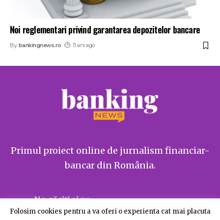
Noi reglementari privind garantarea depozitelor bancare
By
bankingnews.ro
11 ani ago
Primul proiect online de jurnalism financiar-
bancar din România.
Ne găsiți și pe
Folosim cookies pentru a va oferi o experienta cat mai placuta