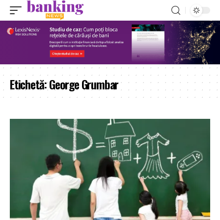
Etichetă:
George Grumbar