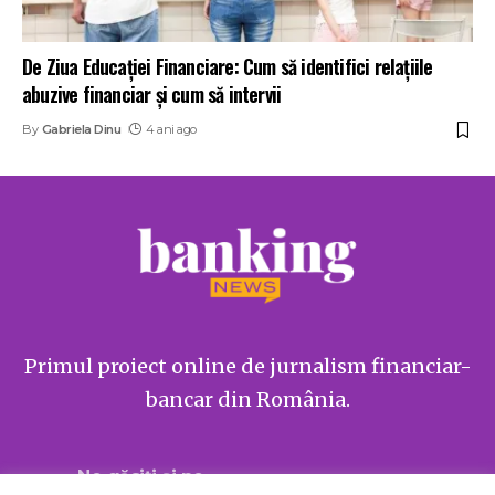
De Ziua Educației Financiare: Cum să identifici relațiile
abuzive financiar și cum să intervii
By
Gabriela Dinu
4 ani ago
Primul proiect online de jurnalism financiar-
bancar din România.
Ne găsiți și pe