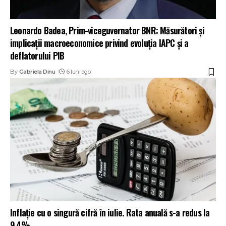
Leonardo Badea, Prim-viceguvernator BNR: Măsurători și
implicații macroeconomice privind evoluția IAPC și a
deflatorului PIB
By
Gabriela Dinu
6 luni ago
Inflaţie cu o singură cifră în iulie. Rata anuală s-a redus la
9,4%