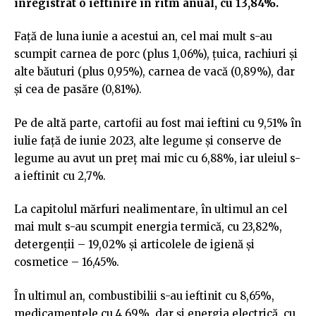
înregistrat o ieftinire în ritm anual, cu 13,84%.
Faţă de luna iunie a acestui an, cel mai mult s-au
scumpit carnea de porc (plus 1,06%), ţuica, rachiuri şi
alte băuturi (plus 0,95%), carnea de vacă (0,89%), dar
şi cea de pasăre (0,81%).
Pe de altă parte, cartofii au fost mai ieftini cu 9,51% în
iulie faţă de iunie 2023, alte legume şi conserve de
legume au avut un preţ mai mic cu 6,88%, iar uleiul s-
a ieftinit cu 2,7%.
La capitolul mărfuri nealimentare, în ultimul an cel
mai mult s-au scumpit energia termică, cu 23,82%,
detergenţii – 19,02% şi articolele de igienă şi
cosmetice – 16,45%.
În ultimul an, combustibilii s-au ieftinit cu 8,65%,
medicamentele cu 4,69%, dar şi energia electrică, cu