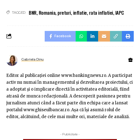
BNR
,
Romania
,
preturi
,
inflatie
,
rata inflatiei
,
IAPC
TAGGED:
Facebook
Gabriela Dinu
Editor al publicaţiei online www.bankingnews.ro. A participat
activ nu numai în managementul şi dezvoltarea proiectului, ci
a adoptat şi o implicare directă în activitatea editorială, fiind
atrasă de munca redacţională. A descoperit pasiunea pentru
jurnalism atunci când a făcut parte din echipa care a lansat
portalul www.ghiseulbancar.ro. Așa că îşi asumă rolul de
editor, alcătuind, de cele mai multe ori, materiale de analiză.
- Publicitate -