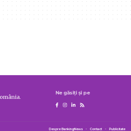
Ne găsiți și pe
România.
Despre BankingNews
Contact
Publicitate