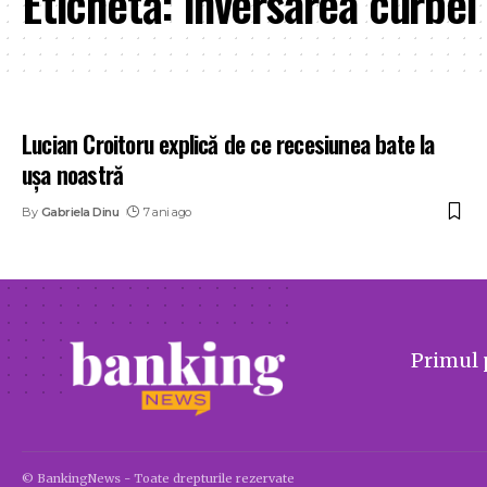
Etichetă:
inversarea curbei
Lucian Croitoru explică de ce recesiunea bate la
ușa noastră
By
Gabriela Dinu
7 ani ago
Primul 
© BankingNews - Toate drepturile rezervate