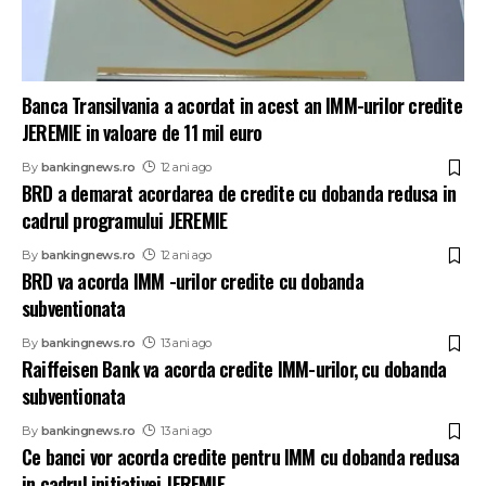
Banca Transilvania a acordat in acest an IMM-urilor credite
JEREMIE in valoare de 11 mil euro
By
bankingnews.ro
12 ani ago
BRD a demarat acordarea de credite cu dobanda redusa in
cadrul programului JEREMIE
By
bankingnews.ro
12 ani ago
BRD va acorda IMM -urilor credite cu dobanda
subventionata
By
bankingnews.ro
13 ani ago
Raiffeisen Bank va acorda credite IMM-urilor, cu dobanda
subventionata
By
bankingnews.ro
13 ani ago
Ce banci vor acorda credite pentru IMM cu dobanda redusa
in cadrul initiativei JEREMIE