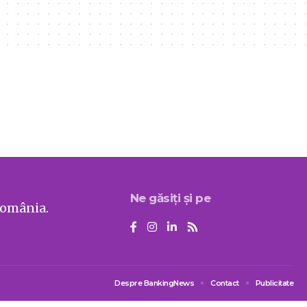
Ne găsiți și pe
România.
Despre BankingNews
Contact
Publicitate