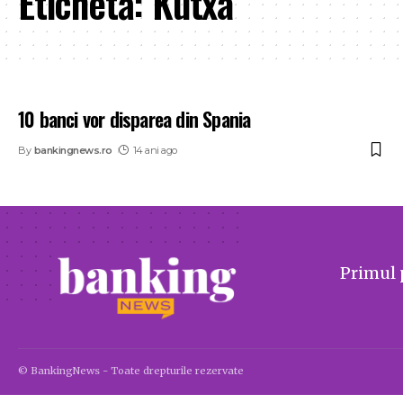
Etichetă:
Kutxa
10 banci vor disparea din Spania
By
bankingnews.ro
14 ani ago
Primul 
© BankingNews - Toate drepturile rezervate