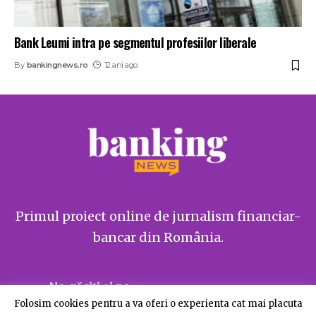
Bank Leumi intra pe segmentul profesiilor liberale
By
bankingnews.ro
12 ani ago
Primul proiect online de jurnalism financiar-
bancar din România.
Ne găsiți și pe
Folosim cookies pentru a va oferi o experienta cat mai placuta