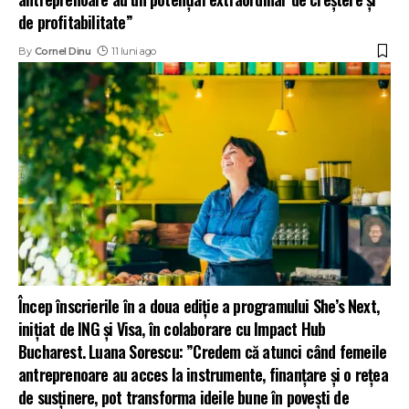
de profitabilitate”
By
Cornel Dinu
11 luni ago
Încep înscrierile în a doua ediție a programului She’s Next,
inițiat de ING și Visa, în colaborare cu Impact Hub
Bucharest. Luana Sorescu: ”Credem că atunci când femeile
antreprenoare au acces la instrumente, finanţare şi o reţea
de susținere, pot transforma ideile bune în poveşti de