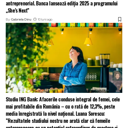
antreprenorial. Banca lansează ediția 2025 a programului
„She’s Next”
By
Gabriela Dinu
10 luni ago
Studiu ING Bank: Afacerile conduse integral de femei, cele
mai profitabile din România – cu o rată de 12,3%, peste
media înregistrată la nivel național. Luana Sorescu:
”Rezultatele studiului nostru ne arată clar că femeile
antreprenoare au un potențial extraordinar de creștere și