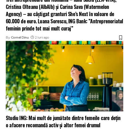
Cristina Olteanu (AlbAlb) și Carina Sava (Watermelon
Agency) – au câștigat granturi She’s Next în valoare de
60.000 de euro. Luana Sorescu, ING Bank: ”Antreprenoriatul
feminin prinde tot mai mult curaj”
By
Cornel Dinu
2 luni ago
Studiu ING: Mai mult de jumătate dintre femeile care dețin
o afacere recomandă activ și altor femei drumul