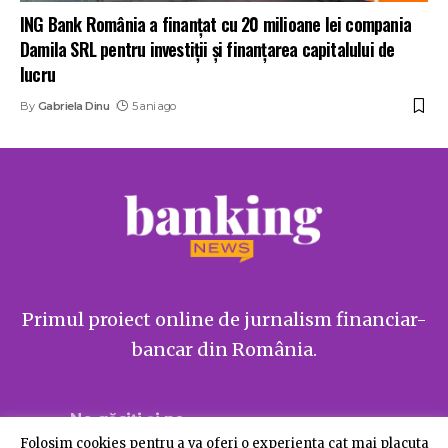
ING Bank România a finanțat cu 20 milioane lei compania
Damila SRL pentru investiții și finanțarea capitalului de
lucru
By
Gabriela Dinu
5 ani ago
Primul proiect online de jurnalism financiar-
bancar din România.
Ne găsiți și pe
Folosim cookies pentru a va oferi o experienta cat mai placuta