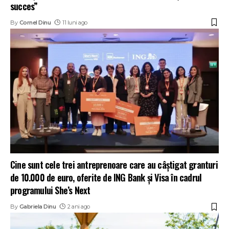
succes”
By
Cornel Dinu
11 luni ago
Cine sunt cele trei antreprenoare care au câștigat granturi
de 10.000 de euro, oferite de ING Bank și Visa în cadrul
programului She’s Next
By
Gabriela Dinu
2 ani ago